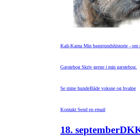
Kali-Kama
Min baggrundshistorie - om 
Gæstebog
Skriv gerne i min gæstebog.
Se mine hunde
Både voksne og hvalpe
Kontakt
Send en email
18. septemberDKK 