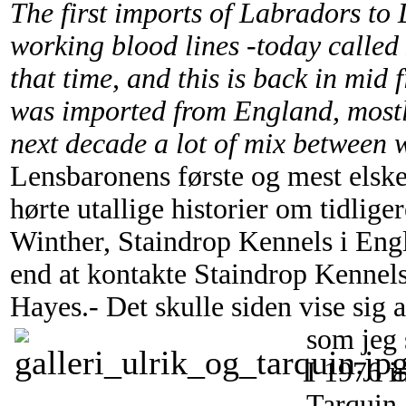
The first imports of Labradors to
working blood lines -today called
that time, and this is back in mid f
was imported from England, mostl
next decade a lot of mix between 
Lensbaronens første og mest elsk
hørte utallige historier om tidlig
Winther, Staindrop Kennels i Engl
end at kontakte Staindrop Kennels,
Hayes.- Det skulle siden vise sig 
som jeg s
I 1976 i
Tarquin,