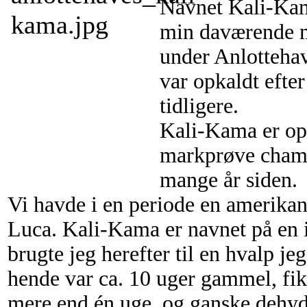
Navnet Kali-Kam
min daværende m
under Anlottehave
var opkaldt efte
tidligere.
Kali-Kama er opk
markprøve champi
mange år siden.
Vi havde i en periode en amerika
Luca. Kali-Kama er navnet på en 
brugte jeg herefter til en hvalp je
hende var ca. 10 uger gammel, fik
mere end én uge, og ganske dehyd