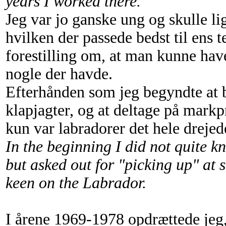
years I worked there.
Jeg var jo ganske ung og skulle li
hvilken der passede bedst til ens
forestilling om, at man kunne have 
nogle der havde.
Efterhånden som jeg begyndte at b
klapjagter, og at deltage på markprø
kun var labradorer det hele drejed
In the beginning I did not quite k
but asked out for "picking up" at 
keen on the Labrador.
I årene 1969-1978 opdrættede j