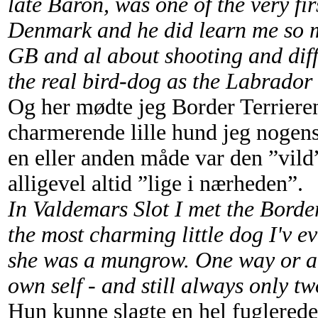
late Baron, was one of the very fi
Denmark and he did learn me so m
GB and al about shooting and diff
the real bird-dog as the Labrador i
Og her mødte jeg Border Terrier
charmerende lille hund jeg nogen
en eller anden måde var den ”vild”
alligevel altid ”lige i nærheden”.
In Valdemars Slot I met the Bord
the most charming little dog I'v e
she was a mungrow. One way or ano
own self - and still always only tw
Hun kunne slagte en hel fuglerede 