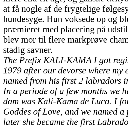
at få nogle af de frygtelige følg
hundesyge. Hun voksede op og bl
præmieret med placering på udstil
blev mor til flere markprøve cha
stadig savner.
The Prefix KALI-KAMA I got regis
1979 after our devorse where my e
named from his first 2 labradors i
In a periode of a few months we
dam was Kali-Kama de Luca. I fou
Goddes of Love, and we named a 
later she became the first Labrado