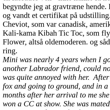
begyndte jeg at gravtræne hende. 
og vandt et certifikat på udstillin
Cheviot, som var canadisk, amer
Kali-kama Kibah Tic Toc, som flyt
Flower, altså oldemoderen. og såd
ring.
Mini was nearly 4 years when I go
another Labrador friend, could n
was quite annoyed with her. After 
fox and going to ground, and in a
months after her arrival to me sh
won a CC at show. She was mated 