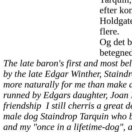
efter ko
Holdgate
flere.
Og det b
betegned
The late baron's first and most b
by the late Edgar Winther, Stain
more naturally for me than make 
runned by Edgars daughter, Joan Ha
friendship I still cherris a great 
male dog Staindrop Tarquin who 
and my "once in a lifetime-dog", 